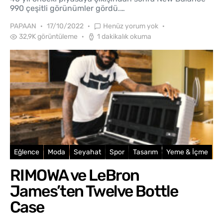
990 çeşitli görünümler gördü.…
PAPAAN
17/10/2022
Henüz yorum yok
32,9K görüntüleme
1 dakikalık okuma
Eğlence
Moda
Seyahat
Spor
Tasarım
Yeme & İçme
RIMOWA ve LeBron
James’ten Twelve Bottle
Case