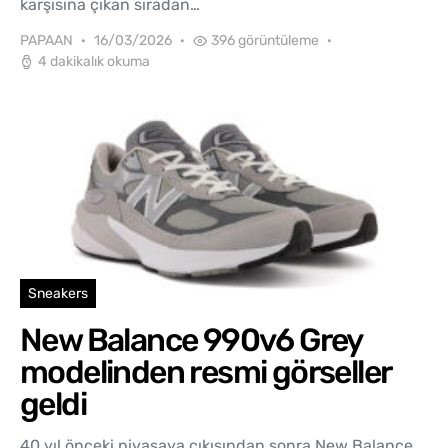
karşısına çıkan sıradan…
PAPAAN
16/03/2026
396 görüntüleme
4 dakikalık okuma
Sneakers
New Balance 990v6 Grey
modelinden resmi görseller
geldi
40 yıl önceki piyasaya çıkışından sonra New Balance