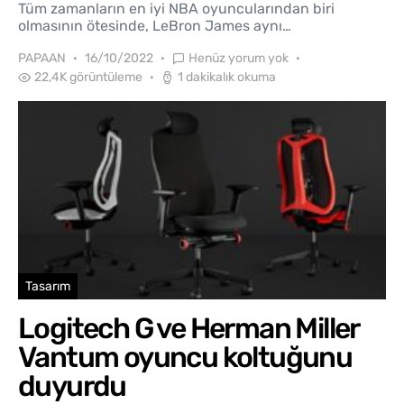
Tüm zamanların en iyi NBA oyuncularından biri
olmasının ötesinde, LeBron James aynı…
PAPAAN
16/10/2022
Henüz yorum yok
22,4K görüntüleme
1 dakikalık okuma
Tasarım
Logitech G ve Herman Miller
Vantum oyuncu koltuğunu
duyurdu