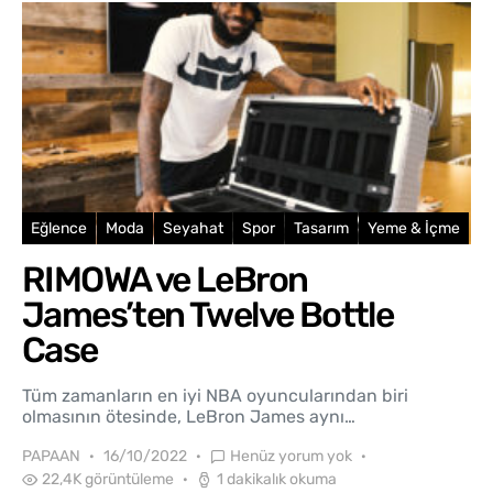
Eğlence
Moda
Seyahat
Spor
Tasarım
Yeme & İçme
RIMOWA ve LeBron
James’ten Twelve Bottle
Case
Tüm zamanların en iyi NBA oyuncularından biri
olmasının ötesinde, LeBron James aynı…
PAPAAN
16/10/2022
Henüz yorum yok
22,4K görüntüleme
1 dakikalık okuma