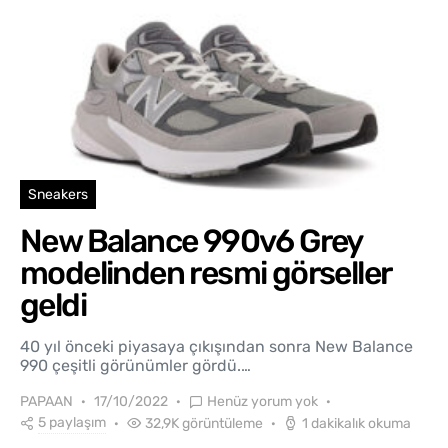
Sneakers
New Balance 990v6 Grey
modelinden resmi görseller
geldi
40 yıl önceki piyasaya çıkışından sonra New Balance
990 çeşitli görünümler gördü.…
PAPAAN
17/10/2022
Henüz yorum yok
5 paylaşım
32,9K görüntüleme
1 dakikalık okuma