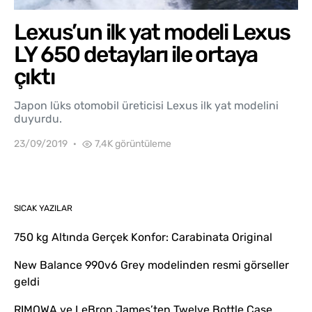
Lexus’un ilk yat modeli Lexus
LY 650 detayları ile ortaya
çıktı
Japon lüks otomobil üreticisi Lexus ilk yat modelini
duyurdu.
23/09/2019
7,4K görüntüleme
SICAK YAZILAR
750 kg Altında Gerçek Konfor: Carabinata Original
New Balance 990v6 Grey modelinden resmi görseller
geldi
RIMOWA ve LeBron James’ten Twelve Bottle Case