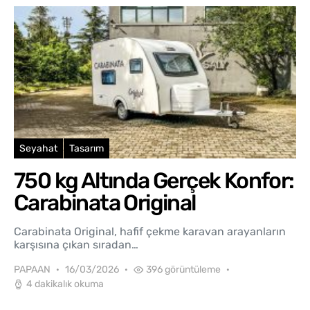
Seyahat
Tasarım
750 kg Altında Gerçek Konfor:
Carabinata Original
Carabinata Original, hafif çekme karavan arayanların
karşısına çıkan sıradan…
PAPAAN
16/03/2026
396 görüntüleme
4 dakikalık okuma