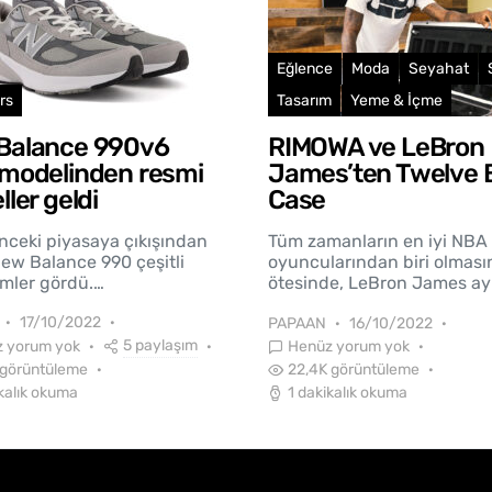
Eğlence
Moda
Seyahat
rs
Tasarım
Yeme & İçme
Balance 990v6
RIMOWA ve LeBron
 modelinden resmi
James’ten Twelve B
ller geldi
Case
önceki piyasaya çıkışından
Tüm zamanların en iyi NBA
ew Balance 990 çeşitli
oyuncularından biri olması
mler gördü.…
ötesinde, LeBron James ay
17/10/2022
PAPAAN
16/10/2022
5 paylaşım
 yorum yok
Henüz yorum yok
 görüntüleme
22,4K görüntüleme
ikalık okuma
1 dakikalık okuma