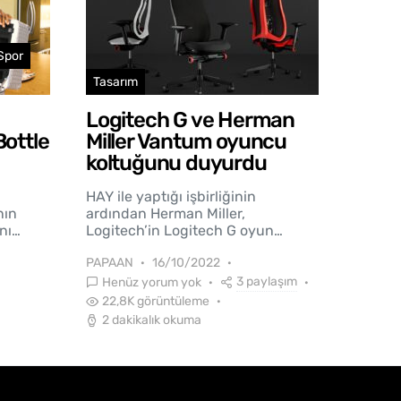
Spor
Tasarım
Logitech G ve Herman
ottle
Miller Vantum oyuncu
koltuğunu duyurdu
HAY ile yaptığı işbirliğinin
nın
ardından Herman Miller,
nı…
Logitech’in Logitech G oyun…
PAPAAN
16/10/2022
3 paylaşım
Henüz yorum yok
22,8K görüntüleme
2 dakikalık okuma