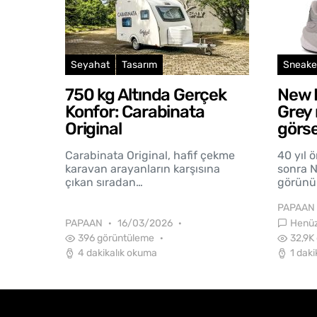
Seyahat
Tasarım
Sneake
750 kg Altında Gerçek
New 
Konfor: Carabinata
Grey
Original
görse
Carabinata Original, hafif çekme
40 yıl 
karavan arayanların karşısına
sonra N
çıkan sıradan…
görünü
PAPAAN
Henüz
PAPAAN
16/03/2026
396 görüntüleme
32,9K
4 dakikalık okuma
1 dak