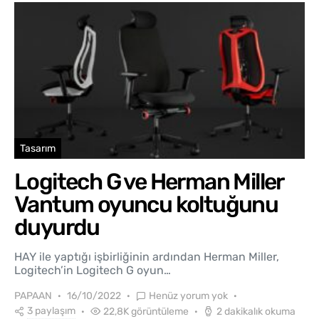
Tasarım
Logitech G ve Herman Miller
Vantum oyuncu koltuğunu
duyurdu
HAY ile yaptığı işbirliğinin ardından Herman Miller,
Logitech’in Logitech G oyun…
PAPAAN
16/10/2022
Henüz yorum yok
3 paylaşım
22,8K görüntüleme
2 dakikalık okuma