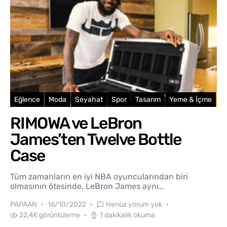
Eğlence
Moda
Seyahat
Spor
Tasarım
Yeme & İçme
RIMOWA ve LeBron
James’ten Twelve Bottle
Case
Tüm zamanların en iyi NBA oyuncularından biri
olmasının ötesinde, LeBron James aynı…
PAPAAN
16/10/2022
Henüz yorum yok
22,4K görüntüleme
1 dakikalık okuma