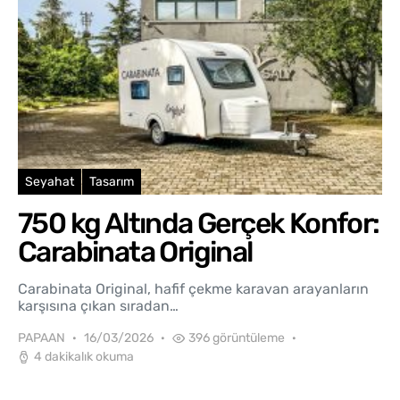
Seyahat
Tasarım
750 kg Altında Gerçek Konfor:
Carabinata Original
Carabinata Original, hafif çekme karavan arayanların
karşısına çıkan sıradan…
PAPAAN
16/03/2026
396 görüntüleme
4 dakikalık okuma