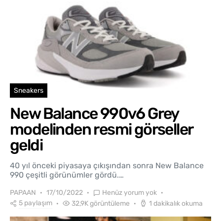
Sneakers
New Balance 990v6 Grey
modelinden resmi görseller
geldi
40 yıl önceki piyasaya çıkışından sonra New Balance
990 çeşitli görünümler gördü.…
PAPAAN
17/10/2022
Henüz yorum yok
5 paylaşım
32,9K görüntüleme
1 dakikalık okuma