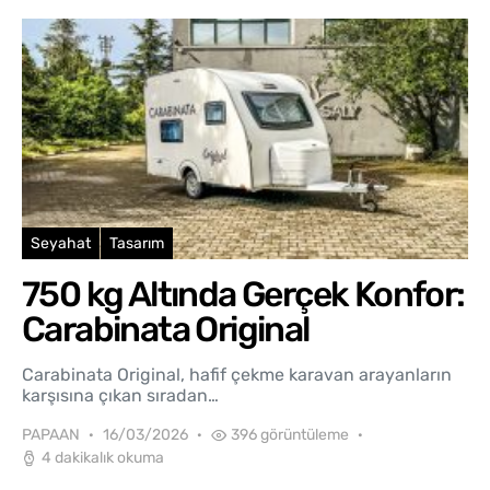
Seyahat
Tasarım
750 kg Altında Gerçek Konfor:
Carabinata Original
Carabinata Original, hafif çekme karavan arayanların
karşısına çıkan sıradan…
PAPAAN
16/03/2026
396 görüntüleme
4 dakikalık okuma