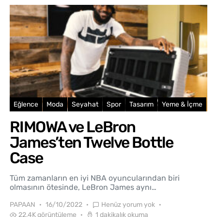
Eğlence
Moda
Seyahat
Spor
Tasarım
Yeme & İçme
RIMOWA ve LeBron
James’ten Twelve Bottle
Case
Tüm zamanların en iyi NBA oyuncularından biri
olmasının ötesinde, LeBron James aynı…
PAPAAN
16/10/2022
Henüz yorum yok
22,4K görüntüleme
1 dakikalık okuma