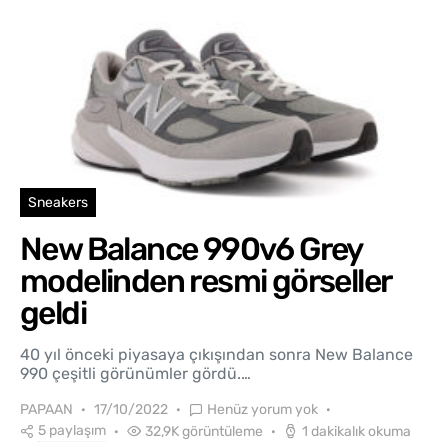
Sneakers
New Balance 990v6 Grey
modelinden resmi görseller
geldi
40 yıl önceki piyasaya çıkışından sonra New Balance
990 çeşitli görünümler gördü.…
PAPAAN
17/10/2022
Henüz yorum yok
5 paylaşım
32,9K görüntüleme
1 dakikalık okuma