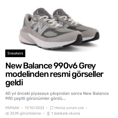
Sneakers
New Balance 990v6 Grey
modelinden resmi görseller
geldi
40 yıl önceki piyasaya çıkışından sonra New Balance
990 çeşitli görünümler gördü.…
PAPAAN
17/10/2022
Henüz yorum yok
32,9K görüntüleme
1 dakikalık okuma