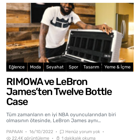
Eğlence
Moda
Seyahat
Spor
Tasarım
Yeme & İçme
RIMOWA ve LeBron
James’ten Twelve Bottle
Case
Tüm zamanların en iyi NBA oyuncularından biri
olmasının ötesinde, LeBron James aynı…
PAPAAN
16/10/2022
Henüz yorum yok
22,4K görüntüleme
1 dakikalık okuma