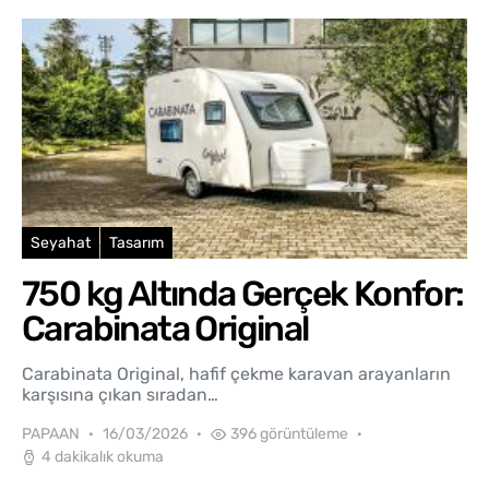
Seyahat
Tasarım
750 kg Altında Gerçek Konfor:
Carabinata Original
Carabinata Original, hafif çekme karavan arayanların
karşısına çıkan sıradan…
PAPAAN
16/03/2026
396 görüntüleme
4 dakikalık okuma