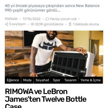
40 yıl önceki piyasaya çıkışından sonra New Balance
990 çeşitli görünümler gördü.…
PAPAAN
17/10/2022
Henüz yorum yok
5 paylaşım
32,9K görüntüleme
1 dakikalık okuma
Eğlence
Moda
Seyahat
Spor
Tasarım
Yeme & İçme
RIMOWA ve LeBron
James’ten Twelve Bottle
Case