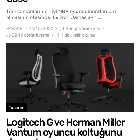
Tüm zamanların en iyi NBA oyuncularından biri
olmasının ötesinde, LeBron James aynı…
PAPAAN
16/10/2022
Henüz yorum yok
22,4K görüntüleme
1 dakikalık okuma
Tasarım
Logitech G ve Herman Miller
Vantum oyuncu koltuğunu