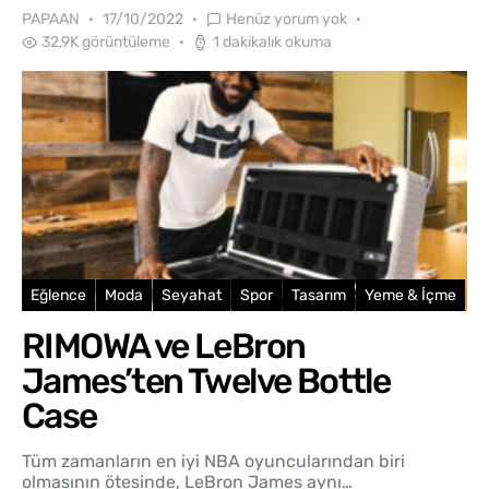
PAPAAN
17/10/2022
Henüz yorum yok
32,9K görüntüleme
1 dakikalık okuma
Eğlence
Moda
Seyahat
Spor
Tasarım
Yeme & İçme
RIMOWA ve LeBron
James’ten Twelve Bottle
Case
Tüm zamanların en iyi NBA oyuncularından biri
olmasının ötesinde, LeBron James aynı…