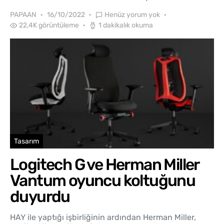
PAPAAN
16/10/2022
Henüz yorum yok
22,4K görüntüleme
1 dakikalık okuma
Tasarım
Logitech G ve Herman Miller
Vantum oyuncu koltuğunu
duyurdu
HAY ile yaptığı işbirliğinin ardından Herman Miller,